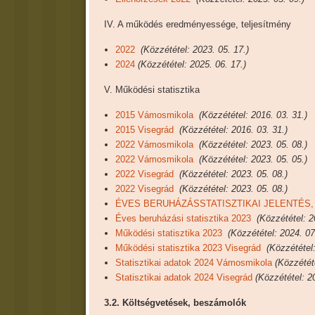
IV. A működés eredményessége, teljesítmény
2022
(Közzététel: 2023. 05. 17.)
2024
(Közzététel: 2025. 06. 17.)
V. Működési statisztika
2015 Vámosmikola
(Közzététel: 2016. 03. 31.)
2015 Visegrád
(Közzététel: 2016. 03. 31.)
2022 Vámosmikola
(Közzététel: 2023. 05. 08.)
2022 Vámosmikola
(Közzététel: 2023. 05. 05.)
2022 Visegrád
(Közzététel: 2023. 05. 08.)
2022 Visegrád
(Közzététel: 2023. 05. 08.)
ÉVES BERUHÁZÁSSTATISZTIKAI JELENTÉS, 
Éves beruházási statisztika 2023
(Közzététel: 2
Működési statisztika 2023
(Közzététel: 2024. 07
Működési statisztika 2023 Visegrád
(Közzététel:
Statisztikai adatok 2024 Vámosmikola
(Közzététe
Statisztikai adatok 2024 Visegrád
(Közzététel: 2
3.2. Költségvetések, beszámolók