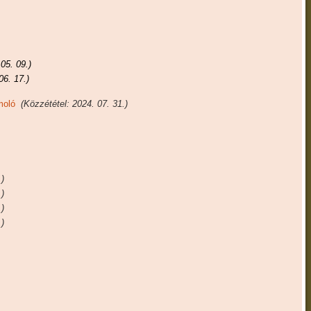
05. 09.)
06. 17.)
moló
(Közzététel: 2024. 07. 31.)
.)
.)
.)
.)