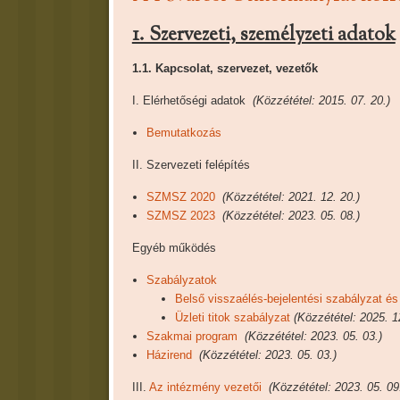
1. Szervezeti, személyzeti adatok
1.1. Kapcsolat, szervezet, vezetők
I. Elérhetőségi adatok
(Közzététel: 2015. 07. 20.)
Bemutatkozás
II. Szervezeti felépítés
SZMSZ 2020
(Közzététel: 2021. 12. 20.)
SZMSZ 2023
(Közzététel: 2023. 05. 08.)
Egyéb működés
Szabályzatok
Belső visszaélés-bejelentési szabályzat és
Üzleti titok szabályzat
(Közzététel: 2025. 1
Szakmai program
(Közzététel: 2023. 05. 03.)
Házirend
(Közzététel: 2023. 05. 03.)
III.
Az intézmény vezetői
(Közzététel: 2023. 05. 09