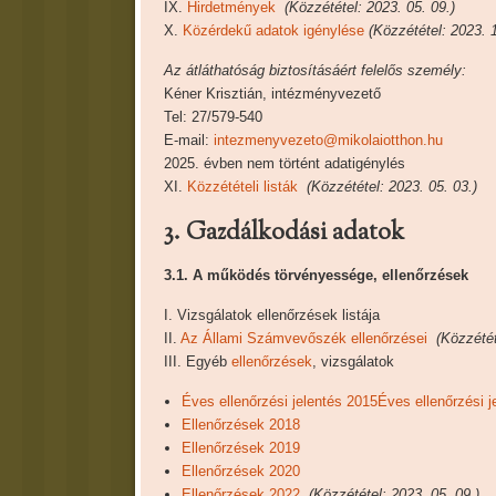
IX.
Hirdetmények
(Közzététel: 2023. 05. 09.)
X.
Közérdekű adatok igénylése
(Közzététel: 2023. 1
Az átláthatóság biztosításáért felelős személy:
Kéner Krisztián, intézményvezető
Tel: 27/579-540
E-mail:
intezmenyvezeto@mikolaiotthon.
hu
2025. évben nem történt adatigénylés
XI.
Közzétételi listák
(Közzététel: 2023. 05. 03.)
3. Gazdálkodási adatok
3.1. A működés törvényessége, ellenőrzések
I. Vizsgálatok ellenőrzések listája
II.
Az Állami Számvevőszék ellenőrzései
(Közzétét
III. Egyéb
ellenőrzések
, vizsgálatok
Éves ellenőrzési jelentés 2015
Éves ellenőrzési j
Ellenőrzések 2018
Ellenőrzések 2019
Ellenőrzések 2020
Ellenőrzések 2022
(Közzététel: 2023. 05. 09.)