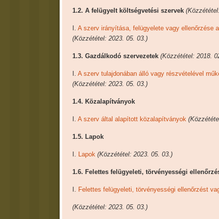
1.2. A felügyelt költségvetési szervek
(Közzététel
I.
A szerv irányítása, felügyelete vagy ellenőrzése 
(Közzététel: 2023. 05. 03.)
1.3. Gazdálkodó szervezetek
(Közzététel: 2018. 02
I.
A szerv tulajdonában álló vagy részvételével mű
(Közzététel: 2023. 05. 03.)
1.4. Közalapítványok
I.
A szerv által alapított közalapítványok
(Közzététel
1.5. Lapok
I.
Lapok
(Közzététel: 2023. 05. 03.)
1.6. Felettes felügyeleti, törvényességi ellenőrz
I.
Felettes felügyeleti, törvényességi ellenőrzést va
(Közzététel: 2023. 05. 03.)