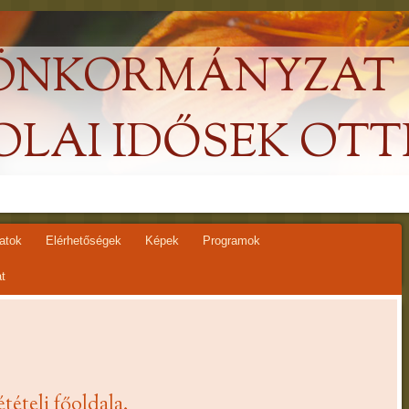
 ÖNKORMÁNYZAT
LAI IDŐSEK OT
atok
Elérhetőségek
Képek
Programok
t
ételi főoldala.