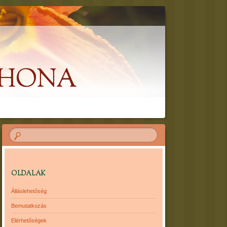
THONA
OLDALAK
Álláslehetőség
Bemutatkozás
Elérhetőségek