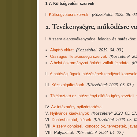
1.7. Költségvetési szervek
I.
Költségvetési szervek
(Közzététel: 2023. 05. 03
2. Tevékenységre, működésre v
I. A szerv alaptevékenysége, feladat- és hatásköre:
Alapító okirat
(Közzététel: 2019. 04. 03.)
Országos illetékességű szervek
(Közzététel: 20
A helyi önkormányzat önként vállalt feladatai
(Kö
II.
A hatósági ügyek intézésének rendjével kapcsol
III.
Közszolgáltatások
(Közzététel: 2023. 05. 03.)
Tájékoztató az intézményi ellátás igénybevételi r
IV.
Az intézmény nyilvántartásai
V.
Nyilvános kiadványok
(Közzététel: 2023. 05. 17.
VI.
Döntéshozatal, ülések
(Közzététel: 2023. 05. 0
VII.
A szerv döntései, koncepciók, tervezetek, java
VIII. Pályázatok
(Közzététel: 2022. 04. 22.)